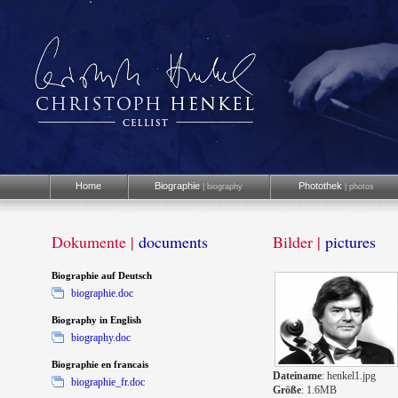
Home
Biographie
Photothek
| biography
| photos
Dokumente |
documents
Bilder |
pictures
Biographie auf Deutsch
biographie.doc
Biography in English
biography.doc
Biographie en francais
Dateiname
: henkel1.jpg
biographie_fr.doc
Größe
: 1.6MB