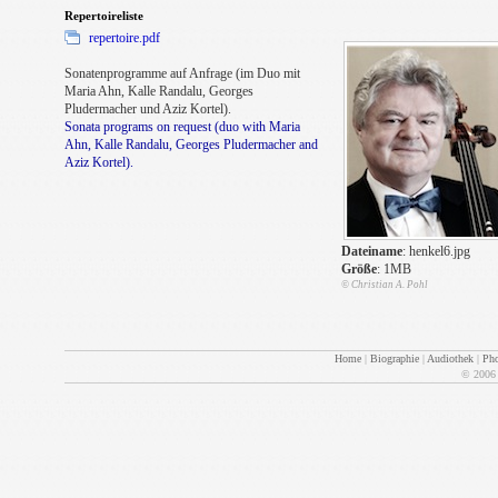
Repertoireliste
repertoire.pdf
Sonatenprogramme auf Anfrage (im Duo mit
Maria Ahn, Kalle Randalu, Georges
Pludermacher und Aziz Kortel).
Sonata programs on request (duo with Maria
Ahn, Kalle Randalu, Georges Pludermacher and
Aziz Kortel).
Dateiname
: henkel6.jpg
Größe
: 1MB
© Christian A. Pohl
Home
|
Biographie
|
Audiothek
|
Pho
© 200